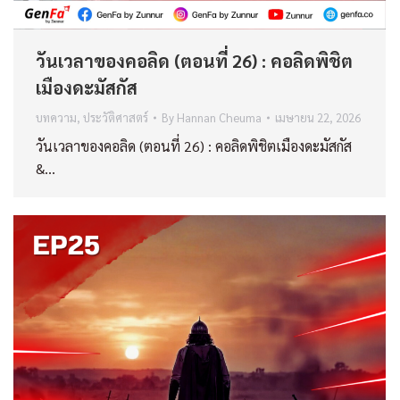
วันเวลาของคอลิด (ตอนที่ 26) : คอลิดพิชิต
เมืองดะมัสกัส
บทความ
,
ประวัติศาสตร์
By
Hannan Cheuma
เมษายน 22, 2026
วันเวลาของคอลิด (ตอนที่ 26) : คอลิดพิชิตเมืองดะมัสกัส
&…