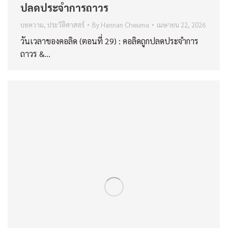
ปลดประจำการถาวร
บทความ
,
ประวัติศาสตร์
By
Hannan Cheuma
เมษายน 22, 2026
วันเวลาของคอลิด (ตอนที่ 29) : คอลิดถูกปลดประจำการ
ถาวร &…