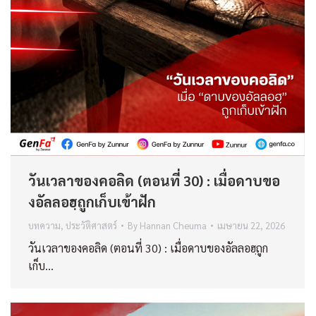
วันเวลาของคอลิด (ตอนที่ 30) : เมื่อดาบขอ
งอัลลอฮฺถูกเก็บเข้าฝัก
บทความ
,
ประวัติศาสตร์
By
Hannan Cheuma
เมษายน 22, 2026
วันเวลาของคอลิด (ตอนที่ 30) : เมื่อดาบของอัลลอฮฺถูก
เก็บ…