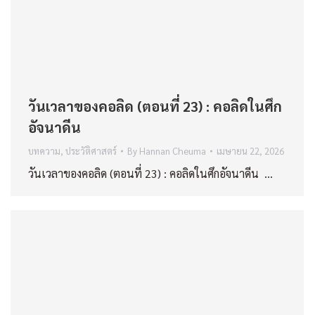
วันเวลาของคอลิด (ตอนที่ 23) : คอลิดในศึก
อัจนาดีน
บทความ
,
ประวัติศาสตร์
By
Hannan Cheuma
เมษายน 22, 2026
วันเวลาของคอลิด (ตอนที่ 23) : คอลิดในศึกอัจนาดีน …