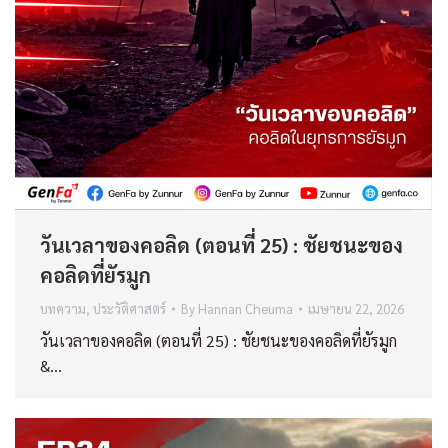
วันเวลาของคอลิด (ตอนที่ 25) : ชัยชนะของ
คอลิดที่ยัรมูก
บทความ
,
ประวัติศาสตร์
By
Hannan Cheuma
เมษายน 22, 2026
วันเวลาของคอลิด (ตอนที่ 25) : ชัยชนะของคอลิดที่ยัรมูก
&…